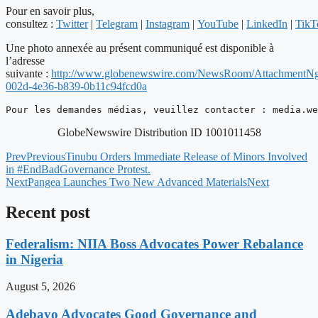
Pour en savoir plus,
consultez :
Twitter
|
Telegram
|
Instagram
|
YouTube
|
LinkedIn
|
TikT
Une photo annexée au présent communiqué est disponible à
l’adresse
suivante :
http://www.globenewswire.com/NewsRoom/AttachmentNg
002d-4e36-b839-0b11c94fcd0a
Pour les demandes médias, veuillez contacter : 
media.we
GlobeNewswire Distribution ID 1001011458
Prev
Previous
Tinubu Orders Immediate Release of Minors Involved
in #EndBadGovernance Protest.
Next
Pangea Launches Two New Advanced Materials
Next
Recent post
Federalism: NIIA Boss Advocates Power Rebalance
in Nigeria
August 5, 2026
Adebayo Advocates Good Governance and