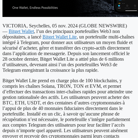
VICTORIA, Seychelles, 05 nov. 2024 (GLOBE NEWSWIRE)
—
Bitget Wallet
, l’un des principaux portefeuilles Web3 non
dépositaires, a lancé
Bitget Wallet Lite
, un portefeuille multi-chaînes
intégré à Telegram, pour donner aux utilisateurs un moyen fluide et
sécurisé d’acheter, gérer et transférer des crypto-actifs directement
dans l’application de messagerie. Depuis son lancement officiel le
28 octobre dernier, Bitget Wallet Lite a attiré plus de 6 millions
d’utilisateurs, devenant ainsi l’un des portefeuilles Web3 de
Telegram enregistrant la croissance la plus rapide.
Bitget Wallet Lite prend en charge plus de 100 blockchains, y
compris les chaînes Solana, TRON, TON et EVM, et permet
d’effectuer des transactions inter-chaînes rapides pour atteindre une
gestion rationalisée des actifs. Les utilisateurs peuvent acheter des
BTC, ETH, USDT, et des centaines d’autres cryptomonnaies à
l’appui de plus de 40 monnaies fiduciaires directement dans le
portefeuille. Installé en un clic, à savoir qu’aucune phrase de
récupération n’est nécessaire, le portefeuille s’intègre parfaitement
aux comptes Telegram des utilisateurs pour leur faciliter l’accès
depuis n’importe quel appareil. Les utilisateurs peuvent aisément
envoyer et recevoir des cryptomonnaies parmi leurs contacts