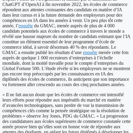
ChatGPT d’OpenAI à fin novembre 2022, les écoles de commerce
répondent aux attentes croissantes des candidats en matière d’IA
dans leur cursus et à la future demande des employeurs pour des
compétences en IA dans les années à venir. Un peu plus tôt cette
année, l’
enquête
du GMAC, menée auprès de plus de 4 000
candidats potentiels aux écoles de commerce à travers le monde a
révélé une hausse majeure du nombre de candidats estimant que l’IA
constitue un élément essentiel de leur programme d’école de
commerce idéal, à savoir désormais 40 % des répondants. Le
GMAC a ensuite publié les résultats d’une
enquête
menée cette fois
auprès de quelque 1 000 recruteurs d’entreprises à l’échelle
mondiale, dont la moitié travaille pour le compte d’entreprises du
Global Fortune 500. L’étude révèle si les employeurs ne se montrent
pas encore trop préoccupés par les connaissances en IA des
diplômés des écoles de commerce, ils anticipent que son importance
va fortement aller crescendo au cours des cinq prochaines années.
« Il ne fait aucun doute que les écoles de commerce ont intensifié
leurs efforts pour répondre aux impératifs du marché en matière
d’avancées technologiques, sans perdre de vue la transmission de
compétences clés comme la pensée stratégique ou la résolution de
problèmes » observe Joy Jones, PDG du GMAC. « La progression
des candidatures aux écoles supérieures de commerce constatée cette
année prouve bien qu’elles sont en bonne voie de répondre aux
attentes des étudiants, en aidant les futurs diplômés à développer les