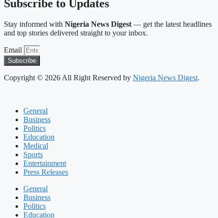
Subscribe to Updates
Stay informed with
Nigeria News Digest
— get the latest headlines
and top stories delivered straight to your inbox.
Email
Subscribe
Copyright © 2026 All Right Reserved by
Nigeria News Digest
.
General
Business
Politics
Education
Medical
Sports
Entertainment
Press Releases
General
Business
Politics
Education