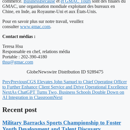
commerce.
BusinessBecause
et
et GMAC Tours
sont des filiales du
GMAC, une organisation mondiale exploitant des bureaux en
Chine, en Inde, au Royaume-Uni et aux États-Unis.
Pour en savoir plus sur notre travail, veuillez
consulter
www.gmac.com
.
Contact médias :
Teresa Hsu
Responsable en chef, relations média
Portable : 202-390-4180
thsu@gmac.com
GlobeNewswire Distribution ID 9289475
Prev
Previous
CGS Elevates John Samuel to Chief Operating Officer
to Further Enhance Client Service and Drive Operational Excellence
Next
As ChatGPT Turns Two, Business Schools Double Down on
AI Integration in Classroom
Next
Recent post
Military Barracks Sports Championship to Foster
Youth Development and Talent Discovery